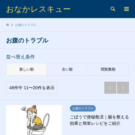
おなかレスキュー
検索
お腹のトラブル
お腹のトラブル
並べ替え条件
新しい順
古い順
閲覧数順
48件中 11〜20件を表示


お腹のトラブル
ごぼうで便秘救済｜腸を整える
効果と簡単レシピをご紹介