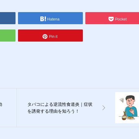
Hatena
Pocket
Pin it
効
タバコによる逆流性食道炎｜症状
を誘発する理由を知ろう！