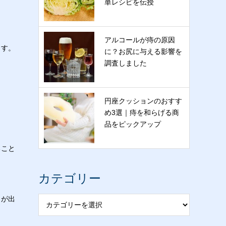
単レシピを伝授
アルコールが痔の原因
ます。
に？お尻に与える影響を
調査しました
円座クッションのおすす
め3選｜痔を和らげる商
品をピックアップ
ること
カテゴリー
とが出