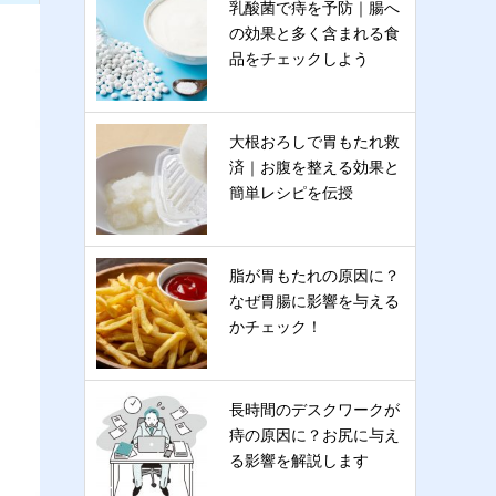
乳酸菌で痔を予防｜腸へ
の効果と多く含まれる食
品をチェックしよう
大根おろしで胃もたれ救
済｜お腹を整える効果と
簡単レシピを伝授
脂が胃もたれの原因に？
なぜ胃腸に影響を与える
かチェック！
長時間のデスクワークが
痔の原因に？お尻に与え
る影響を解説します