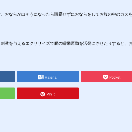
で、おならが出そうになったら躊躇せずにおならをしてお腹の中のガス
に刺激を与えるエクササイズで腸の蠕動運動を活発にさせたりすると、
Hatena
Pocket
Pin it