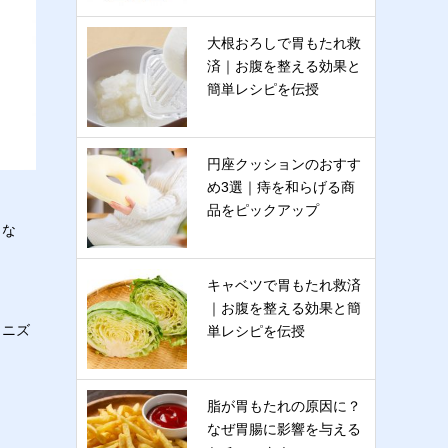
大根おろしで胃もたれ救
済｜お腹を整える効果と
簡単レシピを伝授
円座クッションのおすす
め3選｜痔を和らげる商
品をピックアップ
りな
キャベツで胃もたれ救済
｜お腹を整える効果と簡
カニズ
単レシピを伝授
脂が胃もたれの原因に？
なぜ胃腸に影響を与える