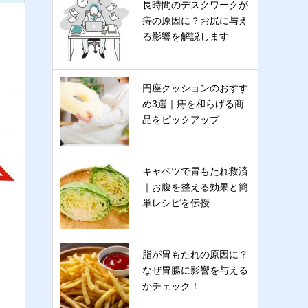
長時間のデスクワークが
痔の原因に？お尻に与え
る影響を解説します
円座クッションのおすす
め3選｜痔を和らげる商
品をピックアップ
キャベツで胃もたれ救済
｜お腹を整える効果と簡
単レシピを伝授
脂が胃もたれの原因に？
なぜ胃腸に影響を与える
かチェック！