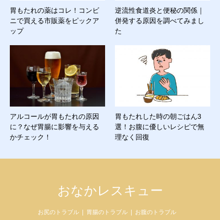
胃もたれの薬はコレ！コンビ
逆流性食道炎と便秘の関係｜
ニで買える市販薬をピックア
併発する原因を調べてみまし
ップ
た
アルコールが胃もたれの原因
胃もたれした時の朝ごはん3
に？なぜ胃腸に影響を与える
選！お腹に優しいレシピで無
かチェック！
理なく回復
おなかレスキュー
お尻のトラブル
胃腸のトラブル
お腹のトラブル