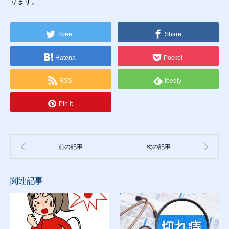
ります。
Tweet
Share
Hatena
Pocket
RSS
feedly
Pin it
関連記事