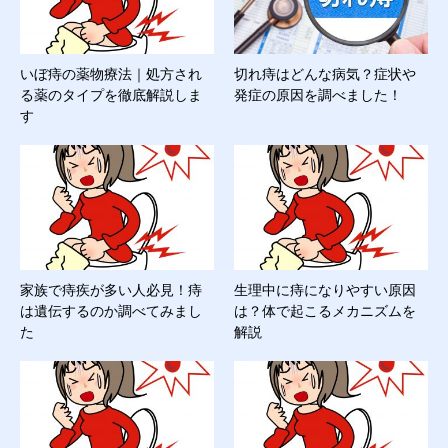
いぼ痔の薬物療法｜処方され
切れ痔はどんな病気？症状や
る薬のタイプを徹底解説しま
発症の原因を調べました！
す
家族で痔疾が多い人必見！痔
生理中に痔になりやすい原因
は遺伝するのか調べてみまし
は？体で起こるメカニズムを
た
解説